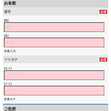
お名前
漢字
[姓]
[名]
全角入力
フリガナ
[セイ]
[メイ]
全角カナ
ご住所