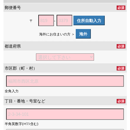
郵便番号
-
住所自動入力
〒
海外
海外にお住まいの方 ＞
都道府県
市区郡（町・村）
全角入力
丁目・番地・号室など
半角英数字(ﾊｲﾌﾝ含む)