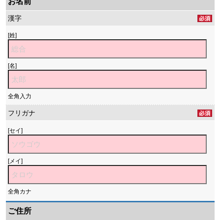
お名前
漢字
[姓]
[名]
全角入力
フリガナ
[セイ]
[メイ]
全角カナ
ご住所