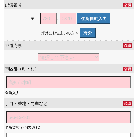
郵便番号
-
住所自動入力
〒
海外
海外にお住まいの方 ＞
都道府県
市区郡（町・村）
全角入力
丁目・番地・号室など
半角英数字(ﾊｲﾌﾝ含む)