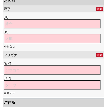
お名前
漢字
[姓]
[名]
全角入力
フリガナ
[セイ]
[メイ]
全角カナ
ご住所