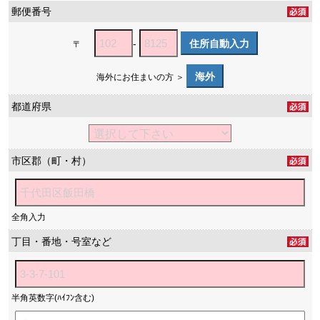
郵便番号
-
住所自動入力
〒
海外
海外にお住まいの方 ＞
都道府県
市区郡（町・村）
全角入力
丁目・番地・号室など
半角英数字(ﾊｲﾌﾝ含む)