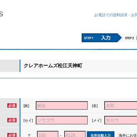
お電話での資料請求・
お
クレアホームズ松江天神町
[姓]
[名]
[セイ]
[メイ]
-
〒
海外にお住
住所自動入力