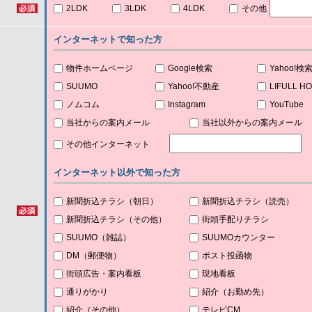
2LDK
3LDK
4LDK
その他
インターネットで知った方
物件ホームページ
Google検索
Yahoo!検
SUUMO
Yahoo!不動産
LIFULL H
ノムコム
Instagram
YouTube
当社からの案内メール
当社以外からの案内メール
その他インターネット
インターネット以外で知った方
新聞折込チラシ（朝日）
新聞折込チラシ（読売）
新聞折込チラシ（その他）
街頭手配りチラシ
SUUMO（雑誌）
SUUMOカウンター
DM（郵便物）
ポスト投函物
街頭広告・案内看板
現地看板
通りがかり
紹介（お勤め先）
紹介（その他）
テレビCM