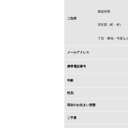
都道府県
ご住所
市区郡（町・村）
丁目・番地・号室な
メールアドレス
携帯電話番号
年齢
性別
現在のお住まい形態
ご予算