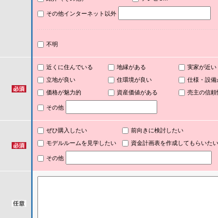
その他インターネット以外
不明
近くに住んでいる
地縁がある
実家が近い
立地が良い
住環境が良い
仕様・設備
価格が魅力的
資産価値がある
売主の信頼
その他
ぜひ購入したい
前向きに検討したい
モデルルームを見学したい
資金計画表を作成してもらいた
その他