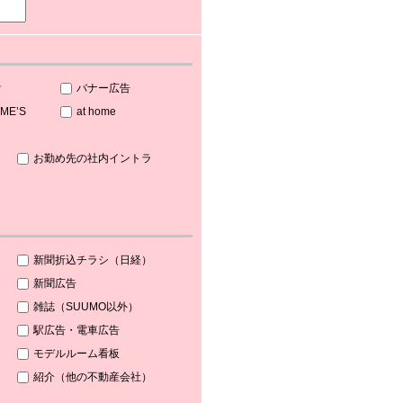
索
バナー広告
OME’S
at home
お勤め先の社内イントラ
新聞折込チラシ（日経）
新聞広告
雑誌（SUUMO以外）
駅広告・電車広告
モデルルーム看板
紹介（他の不動産会社）