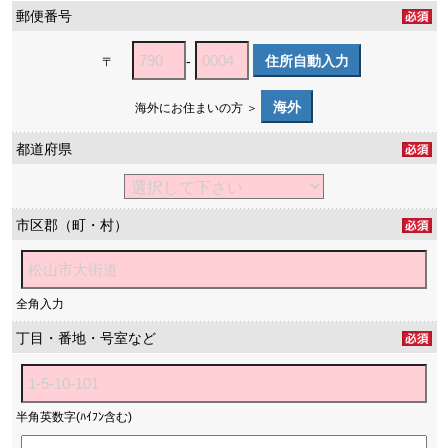
郵便番号
-
住所自動入力
〒
海外
海外にお住まいの方 ＞
都道府県
市区郡（町・村）
全角入力
丁目・番地・号室など
半角英数字(ﾊｲﾌﾝ含む)