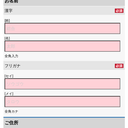
お名前
漢字
[姓]
[名]
全角入力
フリガナ
[セイ]
[メイ]
全角カナ
ご住所