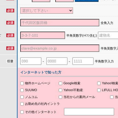
全角入力
ど
半角英数字(ﾊｲﾌﾝ含む)
半角英数字
-
-
半角数字入力
インターネットで知った方
物件ホームページ
Google検索
Yahoo!検
SUUMO
Yahoo!不動産
LIFULL H
ノムコム
当社からの案内メール
当
お勤め先の社内イントラ
その他インターネット