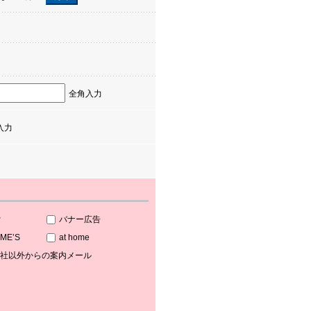
全角入力
入力
索
バナー広告
OME’S
at home
社以外からの案内メール