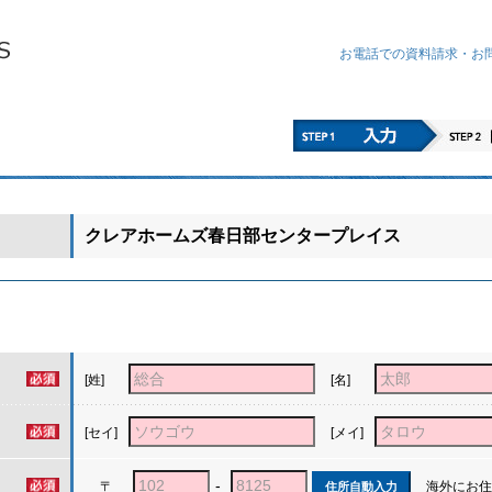
お電話での資料請求・
お
クレアホームズ春日部センタープレイス
[姓]
[名]
[セイ]
[メイ]
-
〒
海外にお住
住所自動入力