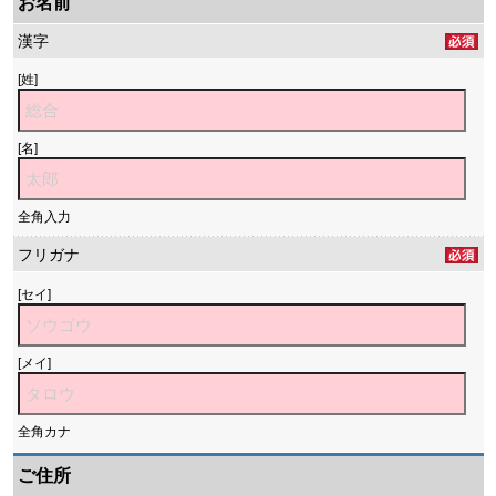
お名前
漢字
[姓]
[名]
全角入力
フリガナ
[セイ]
[メイ]
全角カナ
ご住所