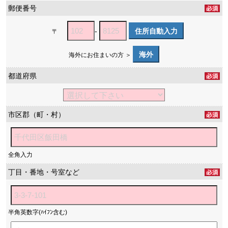
郵便番号
-
住所自動入力
〒
海外
海外にお住まいの方 ＞
都道府県
市区郡（町・村）
全角入力
丁目・番地・号室など
半角英数字(ﾊｲﾌﾝ含む)