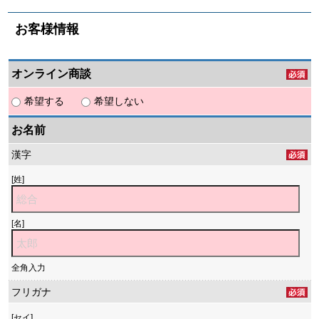
お客様情報
オンライン商談
希望する
希望しない
お名前
漢字
[姓]
[名]
全角入力
フリガナ
[セイ]