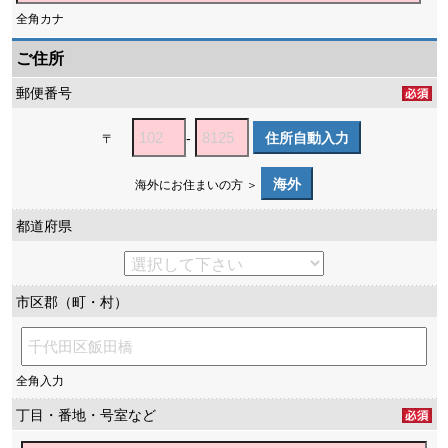
全角カナ
ご住所
郵便番号
-
住所自動入力
〒
海外
海外にお住まいの方 ＞
都道府県
市区郡（町・村）
全角入力
丁目・番地・号室など