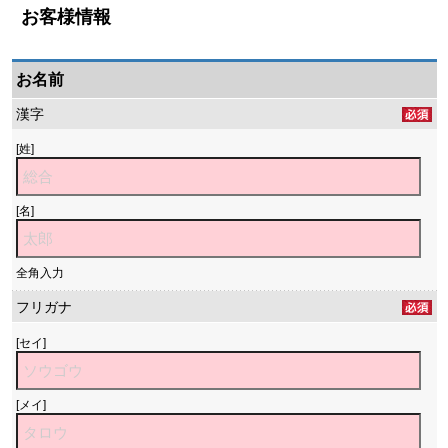
お客様情報
お名前
漢字
[姓]
[名]
全角入力
フリガナ
[セイ]
[メイ]