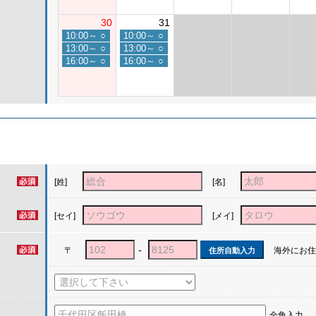
30
31
10:00～
○
10:00～
○
13:00～
○
13:00～
○
16:00～
○
16:00～
○
[姓]
[名]
[セイ]
[メイ]
-
〒
海外にお住
住所自動入力
全角入力