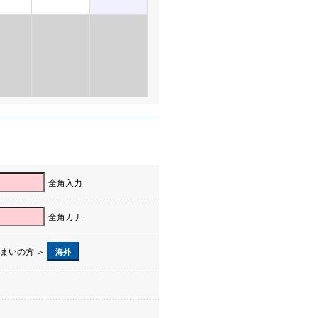
全角入力
全角カナ
まいの方 ＞
海外