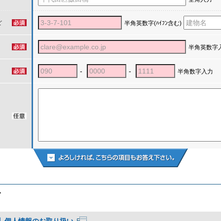
ど
半角英数字(ﾊｲﾌﾝ含む)
半角英数字
-
-
半角数字入力
て