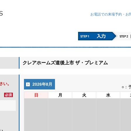
お電話での来場予約・
お
クレアホームズ道後上市 ザ・プレミアム
さい。
2026年8月
○：
日
月
火
水
い。