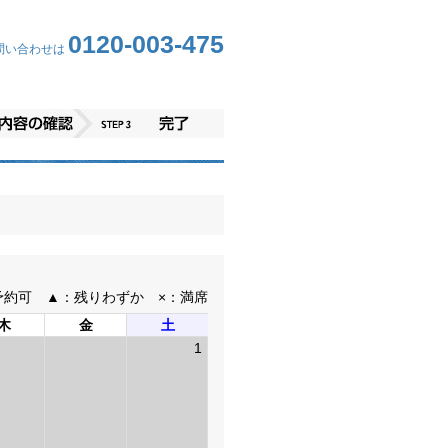
0120-003-475
問い合わせは
予約可 ▲：残りわずか ×：満席
木
金
土
1