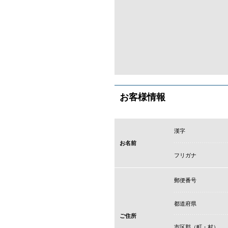
お客様情報
漢字
お名前
フリガナ
郵便番号
都道府県
ご住所
市区郡（町・村）